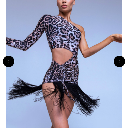
ANASTASIA DanceWear
КАТАЛОГ
ПОКУПАТЕЛЯМ
Доставка
Боди
Возврат
Топы
Скидки
Юбки
О нас
Платья
Контакты
Штаны