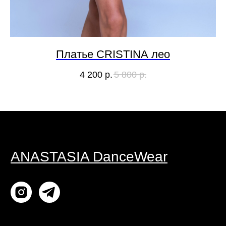
Политика
Комбинезоны
конфиденциальности
Мужчинам
Договор оферты
Мерч
Согласие на обработку
персональных данных
Платье CRISTINA лео
Рукава
4 200
р.
5 800
р.
ИП ГОРЖУЙ АНАСТАСИЯ СЕРГЕЕВНА
ИНН 502988669491 ОГРН/ОГРНИП
321508100385921
Дизайн сайта: designkate