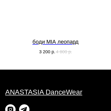
Контакты
Штаны
Политика
Комбинезоны
конфиденциальности
Мужчинам
Договор оферты
Мерч
Согласие на обработку
персональных данных
Рукава
боди MIA леопард
ИП ГОРЖУЙ АНАСТАСИЯ СЕРГЕЕВНА
3 200
р.
4 800
р.
ИНН 502988669491 ОГРН/ОГРНИП
321508100385921
Дизайн сайта: designkate