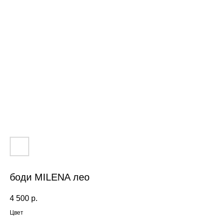
боди MILENA лео
4 500
р.
Цвет