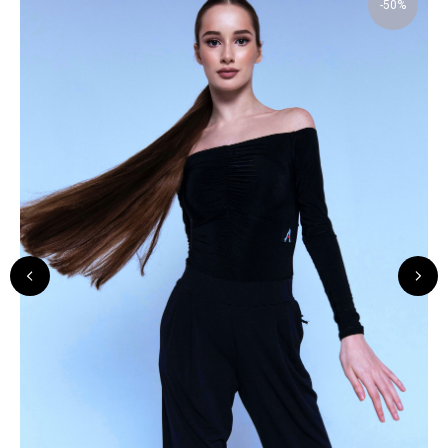
-50%
ANASTASIA DanceWear
КАТАЛОГ
ПОКУПАТЕЛЯМ
Доставка
Боди
Возврат
Топы
Скидки
Юбки
О нас
Платья