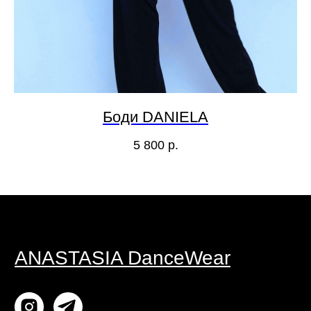
Контакты
Штаны
Политика
Комбинезоны
конфиденциальности
Мужчинам
Договор оферты
Мерч
Согласие на обработку
персональных данных
Рукава
Боди DANIELA
ИП ГОРЖУЙ АНАСТАСИЯ СЕРГЕЕВНА
5 800
р.
ИНН 502988669491 ОГРН/ОГРНИП
321508100385921
Дизайн сайта: designkate