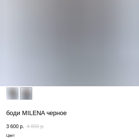
боди MILENA черное
3 600
р.
4 800
р.
Цвет